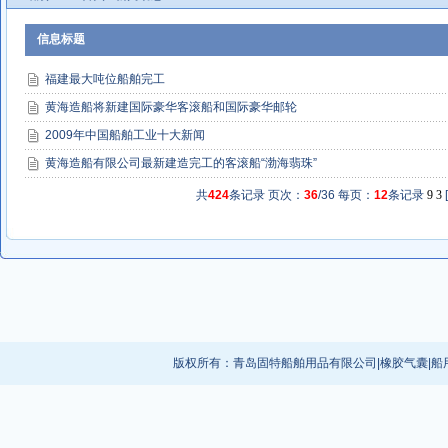
信息标题
福建最大吨位船舶完工
黄海造船将新建国际豪华客滚船和国际豪华邮轮
2009年中国船舶工业十大新闻
黄海造船有限公司最新建造完工的客滚船“渤海翡珠”
共
424
条记录 页次：
36
/36 每页：
12
条记录
9
3
[
版权所有：
青岛固特船舶用品有限公司
|
橡胶气囊
|
船