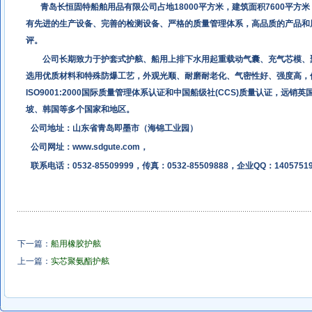
青岛长恒固特船舶用品有限公司占地18000平方米，建筑面积7600平方米，
有先进的生产设备、完善的检测设备、严格的质量管理体系，高品质的产品和
评。
公司长期致力于护套式护舷、船用上排下水用起重载动气囊、充气芯模、
选用优质材料和特殊防爆工艺，外观光顺、耐磨耐老化、气密性好、强度高，
ISO9001:2000国际质量管理体系认证和中国船级社(CCS)质量认证，
坡、韩国等多个国家和地区。
公司地址：山东省青岛即墨市（海锦工业园）
公司网址：
www.sdgute.com
，
联系电话：0532-85509999，传真：0532-85509888，企业QQ：14057519
下一篇：
船用橡胶护舷
上一篇：
实芯聚氨酯护舷