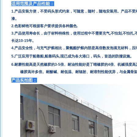
适用范围及产品性能：
1.
产品安装方便，不受码头形式约束，可随意，随时，随地安装用。产品不受
漆。
2.
色彩鲜艳可根据客户要求提供各种颜色
.
3.
产品使用寿命长，由于材料特殊性，使用过程中不需要充气
,
不怕划
,
不怕扎
,
长达
10-15
年。
4.
产品安全性，与充气护舷相比，聚氨酯护舷内部是高倍数发泡填充材料，压
5.
广泛应用于船靠船
,
船靠码头
,
现已成为各大港口，码头，首选的防撞设施。
6.耐磨性能高是天然橡胶的
3-5
倍、耐油性能好是丁晴橡胶的
4
倍、机械强度高
橡胶高许多倍。耐酸碱、耐低温、耐辐射、耐溶剂性能优异，与金属骨
产品实拍图：