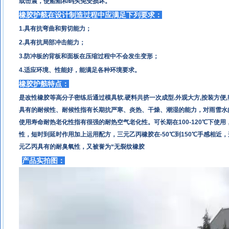
或击震，使船舶和码头免受损坏。
橡胶护舷在设计制造过程中应满足下列要求：
1.
具有抗弯曲和剪切能力；
2.
具有抗局部冲击能力；
3.
防冲板的背板和面板在压缩过程中不会发生变形；
4.
适应环境、性能好，能满足各种环境要求。
橡胶护舷特点：
是改性橡胶等高分子密练后通过模具软
.
硬料共挤一次成型
.
外观大方
,
按装方便
,
具有的耐候性、耐候性指有长期抗严寒、炎热、干燥、潮湿的能力，对雨雪水
使用寿命耐热老化性指有很强的耐热空气老化性。可长期在
100-120
℃下使用
性，短时到延时作用加上运用配方，三元乙丙橡胶在
-50
℃到
150
℃手感相近，
元乙丙具有的耐臭氧性，又被誉为“无裂纹橡胶
产品实拍图：