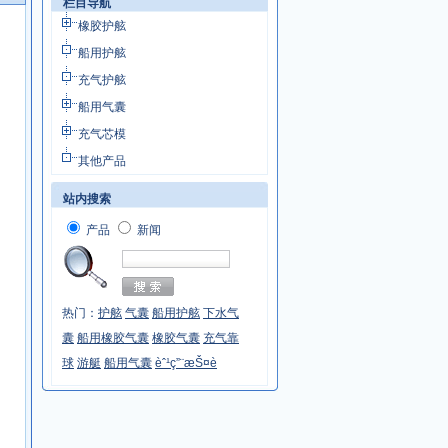
栏目导航
橡胶护舷
船用护舷
充气护舷
船用气囊
充气芯模
其他产品
站内搜索
产品
新闻
热门：
护舷
气囊
船用护舷
下水气
囊
船用橡胶气囊
橡胶气囊
充气靠
球
游艇
船用气囊
èˆ¹ç”¨æŠ¤è