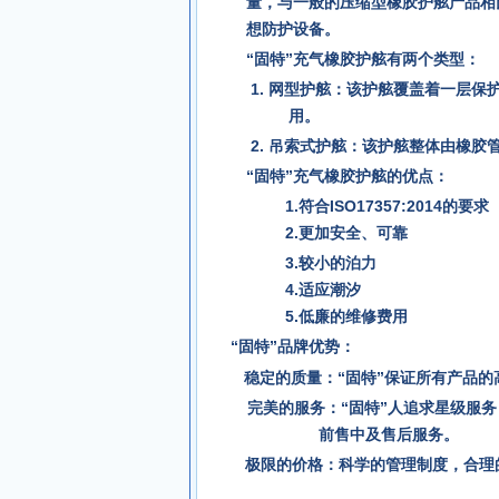
量，与一般的压缩型橡胶护舷产品相
想防护设备。
“
固特
”
充气橡胶护舷有两个类型：
1. 网型护舷：该护舷覆盖着一层
用。
2. 吊索式护舷：该护舷整体由橡胶
“固特”充气橡胶护舷的优点：
1.符合ISO17357:201
2.更加安全、可靠 7
3.较小的泊力 8.
4.适应潮汐 9.安
5.低廉的维修费用 1
“固特”品牌优势：
稳定的质量：“固特”保证所有产品的高
完美的服务：“固特”人追求星级服
前售中及
极限的价格：科学的管理制度，合理