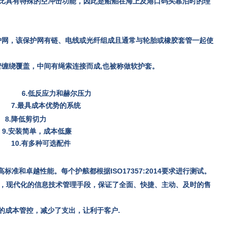
比具有特殊的空冲击功能，因此是船舶在海上及港口码头靠泊时的理
保护网，该保护网有链、电线或光纤组成且通常与轮胎或橡胶套管一起使
管缠绕覆盖，中间有绳索连接而成,也被称做软护套。
4的要求 6.低反应力和赫尔压力
.最具成本优势的系统
降低剪切力
装简单，成本低廉
0.有多种可选配件
标准和卓越性能。每个护舷都根据ISO17357:2014要求进行测试。
务，现代化的信息技术管理手段，保证了全面、快捷、主动、及时的售
售后服务。
的成本管控，减少了支出，让利于客户.